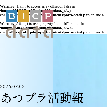
Warning
: Trying to access array offset on false in
/home/r2540337/public_html/bicpdata.jp/wp-
content/themes/bicpdata/parts/contents/parts-detail.php
on line
4
Warning
: Attempt to read property "term_id" on null in
/home/r2540337/public_html/bicpdata.jp/wp-
content/themes/bicpdata/parts/contents/parts-detail.php
on line
4
2026.07.02
あつプラ活動報